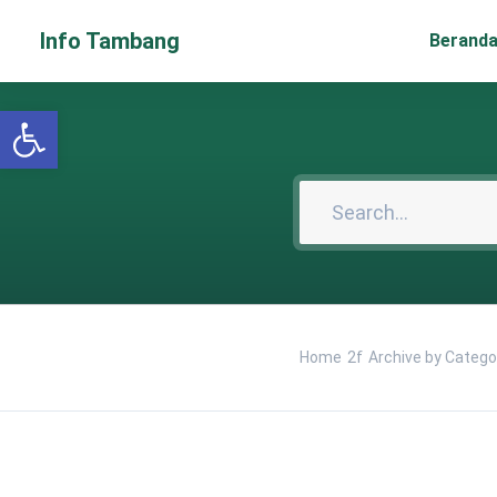
Info Tambang
Berand
Open toolbar
Home
Archive by Categor