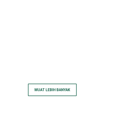
Daftar Harga BBM P
Ada Penyesuaian H
PIKIRAN RAKYAT - Bahan
(Persero) alami kenaika
17 OKTOBER 2021
Tantangan Mewujud
Kelola Pertambang
Terdapat tiga tujuan da
pertama, bahwa partisi
MUAT LEBIH BANYAK