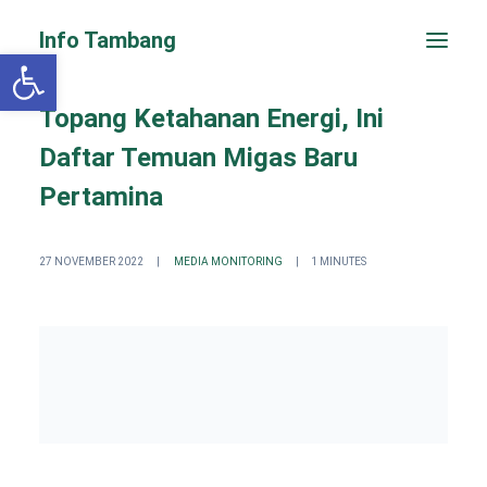
Info Tambang
Open toolbar
Topang Ketahanan Energi, Ini
Daftar Temuan Migas Baru
Pertamina
27 NOVEMBER 2022
|
MEDIA MONITORING
|
1 MINUTES
PENGADUAN CEPAT
Search