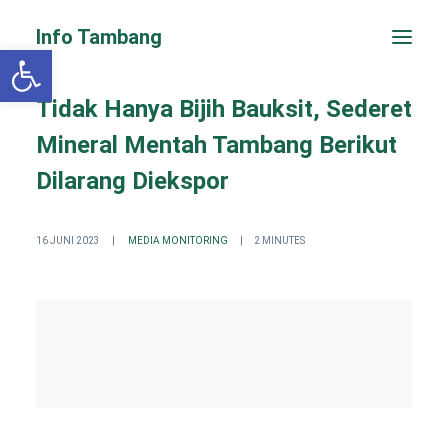
Info Tambang
Open toolbar
Tidak Hanya Bijih Bauksit, Sederet
Mineral Mentah Tambang Berikut
Dilarang Diekspor
16 JUNI 2023
|
MEDIA MONITORING
|
2 MINUTES
PENGADUAN CEPAT
Search