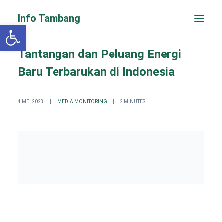
Info Tambang
Open toolbar
Tantangan dan Peluang Energi
Baru Terbarukan di Indonesia
4 MEI 2023
|
MEDIA MONITORING
|
2 MINUTES
PENGADUAN CEPAT
Search