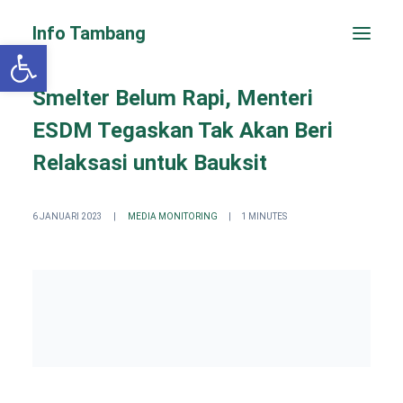
Info Tambang
Open toolbar
Smelter Belum Rapi, Menteri
ESDM Tegaskan Tak Akan Beri
Relaksasi untuk Bauksit
6 JANUARI 2023
|
MEDIA MONITORING
|
1 MINUTES
PENGADUAN CEPAT
Search