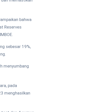
si dan memastikan
nyampaikan bahwa
kat Reserves
 MMBOE.
ang sebesar 19%,
ang.
elah menyumbang
ara, pada
23 menghasilkan