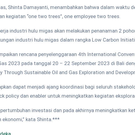
gas, Shinta Damayanti, menambahkan bahwa dalam waktu d
n kegiatan “one two trees”, one employee two trees.
kerja industri hulu migas akan melakukan penanaman 2 poho
ungan industri hulu migas dalam rangka Low Carbon Initiati
mpaikan rencana penyelenggaraan 4th International Conven
Gas 2023 pada tanggal 20 – 22 September 2023 di Bali de
y Through Sustainable Oil and Gas Exploration and Develop
rapkan dapat menjadi ajang koordinasi bagi seluruh stakeho
 policy dan enabler untuk meningkatkan kegiatan eksplora
pertumbuhan investasi dan pada akhirnya meningkatkan ke
 ekonomi,” kata Shinta.***
rdeka