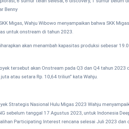
plorasi, 6 sumur telah selesai, 6 discovery, 1 sumur belum d
ar Benny
i SKK Migas, Wahju Wibowo menyampaikan bahwa SKK Migas
gas untuk onstream di tahun 2023.
 diharapkan akan menambah kapasitas produksi sebesar 19
royek tersebut akan Onstream pada Q3 dan Q4 tahun 2023 
uta atau setara Rp. 10,64 triliun” kata Wahju.
oyek Strategis Nasional Hulu Migas 2023 Wahju menyampai
 LNG sebelum tanggal 17 Agustus 2023, untuk Indonesia De
ihan Participating Interest rencana selesai Juli 2023 dan