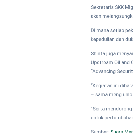
Sekretaris SKK Mi
akan melangsungka
Di mana setiap pe
kepedulian dan duk
Shinta juga menya
Upstream Oil and 
“Advancing Securit
“Kegiatan ini diha
– sama meng unlock
”Serta mendorong 
untuk pertumbuhan
Sumber:
Suara Me