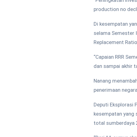
“Peningkatan inve
production no decl
Di kesempatan yan
selama Semester I 
Replacement Rati
“Capaian RRR Seme
dan sampai akhir t
Nanang menambahka
penerimaan negara s
Deputi Eksplorasi
kesempatan yang 
total sumberdaya