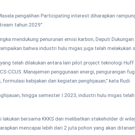
sela pengalihan Participating interest diharapkan rampung
tream tahun 2029”.
rangka mendukung penurunan emisi karbon, Deputi Dukungan 
ampaikan bahwa industri hulu migas juga telah melakukan s
ang telah dilakukan antara lain pilot project teknologi Huff
i CCS-CCUS. Manajemen penggunaan energi, pengurangan fugi
g, formulasi kebijakan dan kegiatan penghijauan,’’ kata Rudi.
ghijauan, hingga semester I 2023, industri hulu migas te
mi lakukan bersama KKKS dan melibatkan stakeholder di wila
harapkan mencapai lebih dari 2 juta pohon yang akan ditanam,