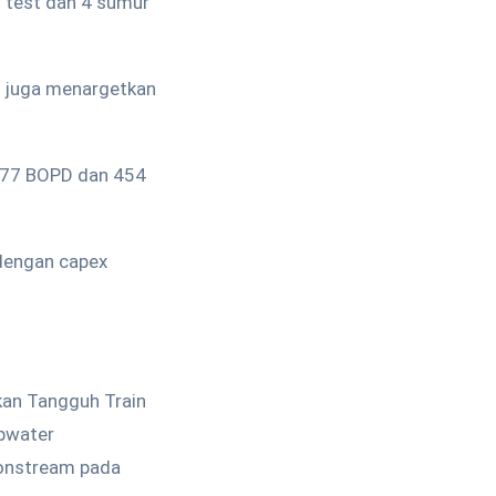
i test dan 4 sumur
 juga menargetkan
.077 BOPD dan 454
dengan capex
kan Tangguh Train
epwater
 onstream pada