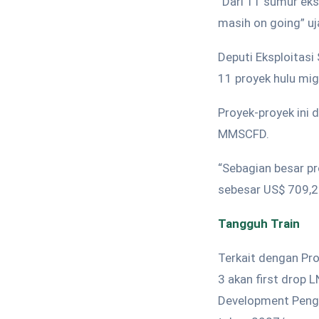
“Dari 11 sumur eks
masih on going” uj
Deputi Eksploitas
11 proyek hulu mi
Proyek-proyek ini
MMSCFD.
“Sebagian besar p
sebesar US$ 709,2 j
Tangguh Train
Terkait dengan Pr
3 akan first drop
Development Pengal