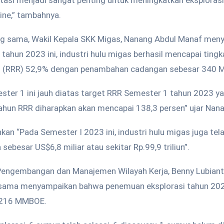
stasi menjadi sangat penting untuk meningkatkan eksplora
ine,” tambahnya.
g sama, Wakil Kepala SKK Migas, Nanang Abdul Manaf me
tahun 2023 ini, industri hulu migas berhasil mencapai ting
o (RRR) 52,9% dengan penambahan cadangan sebesar 340
ster 1 ini jauh diatas target RRR Semester 1 tahun 2023 y
ahun RRR diharapkan akan mencapai 138,3 persen” ujar Nan
n “Pada Semester I 2023 ini, industri hulu migas juga t
ebesar US$6,8 miliar atau sekitar Rp.99,9 triliun”.
 Pengembangan dan Manajemen Wilayah Kerja, Benny Lubiant
sama menyampaikan bahwa penemuan eksplorasi tahun 20
 216 MMBOE.