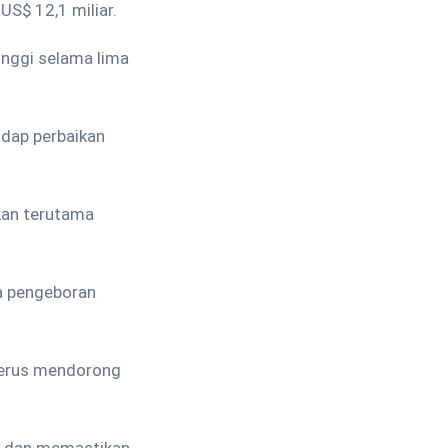
US$ 12,1 miliar.
tinggi selama lima
adap perbaikan
kan terutama
la pengeboran
 terus mendorong