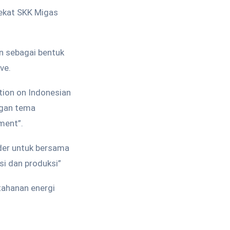
ekat SKK Migas
n sebagai bentuk
ve.
tion on Indonesian
ngan tema
ment”.
lder untuk bersama
si dan produksi”
tahanan energi