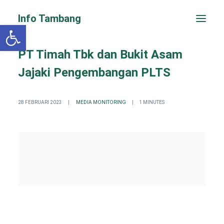
Info Tambang
Open toolbar
PT Timah Tbk dan Bukit Asam
Jajaki Pengembangan PLTS
28 FEBRUARI 2023
|
MEDIA MONITORING
|
1 MINUTES
PENGADUAN CEPAT
Search