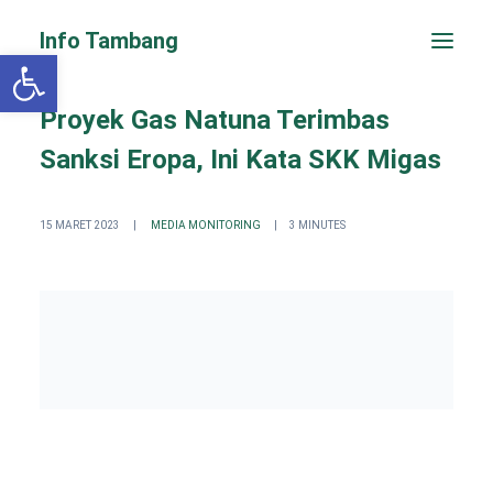
Info Tambang
Open toolbar
Proyek Gas Natuna Terimbas
Sanksi Eropa, Ini Kata SKK Migas
15 MARET 2023
|
MEDIA MONITORING
|
3 MINUTES
PENGADUAN CEPAT
Search