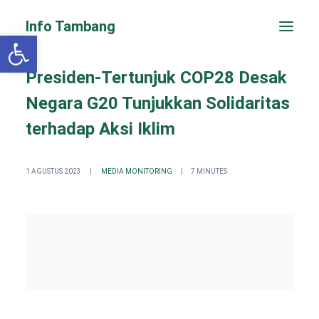
Info Tambang
Open toolbar
Presiden-Tertunjuk COP28 Desak
Negara G20 Tunjukkan Solidaritas
terhadap Aksi Iklim
1 AGUSTUS 2023
|
MEDIA MONITORING
|
7 MINUTES
PENGADUAN CEPAT
Search