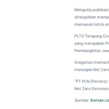
Mengutip publikas
ditargetkan mampu
memasok listrik u
PLTS Terapung Cir
yang merupakan Pr
Pembangkitan Jawa 
Gregorius memasti
mencapai Net Zero
“PT PLN (Persero)
Net Zero Emission
Sumber:
Kontan.co