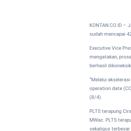
KONTAN.CO.ID – JA
sudah mencapai 4
Executive Vice Pre
mengatakan, prose
berhasil dikoneksi
“Melalui akseleras
operation date (CO
(8/4).
PLTS terapung Cira
MWac. PLTS terapu
sekaligus terbesar