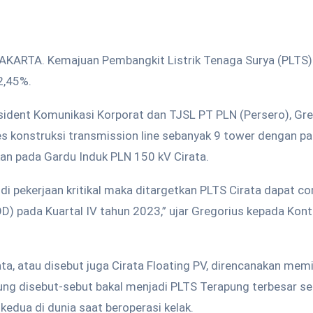
KARTA. Kemajuan Pembangkit Listrik Tenaga Surya (PLTS)
2,45%.
sident Komunikasi Korporat dan TJSL PT PLN (Persero), Greg
s konstruksi transmission line sebanyak 9 tower dengan pa
kan pada Gardu Induk PLN 150 kV Cirata.
i di pekerjaan kritikal maka ditargetkan PLTS Cirata dapat c
D) pada Kuartal IV tahun 2023,” ujar Gregorius kepada Kont
ta, atau disebut juga Cirata Floating PV, direncanakan memi
ng disebut-sebut bakal menjadi PLTS Terapung terbesar se
 kedua di dunia saat beroperasi kelak.