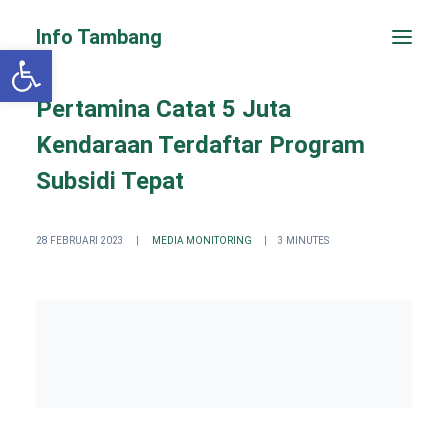
Info Tambang
Open toolbar
Pertamina Catat 5 Juta
Kendaraan Terdaftar Program
Subsidi Tepat
28 FEBRUARI 2023
|
MEDIA MONITORING
|
3 MINUTES
PENGADUAN CEPAT
Search