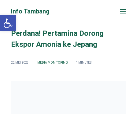
Info Tambang
Open toolbar
Perdana! Pertamina Dorong
Ekspor Amonia ke Jepang
22 MEI 2023
|
MEDIA MONITORING
|
1 MINUTES
PENGADUAN CEPAT
Search