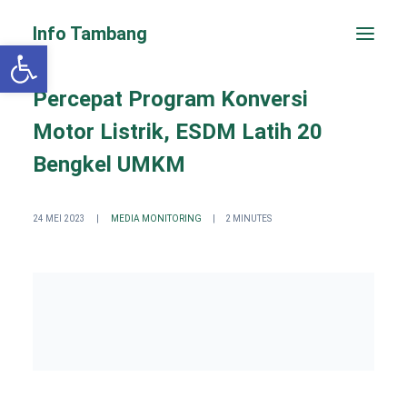
Info Tambang
Open toolbar
Percepat Program Konversi
Motor Listrik, ESDM Latih 20
Bengkel UMKM
24 MEI 2023
|
MEDIA MONITORING
|
2 MINUTES
PENGADUAN CEPAT
Search