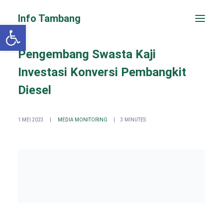
Info Tambang
Open toolbar
Pengembang Swasta Kaji
Investasi Konversi Pembangkit
Diesel
1 MEI 2023
|
MEDIA MONITORING
|
3 MINUTES
PENGADUAN CEPAT
Search