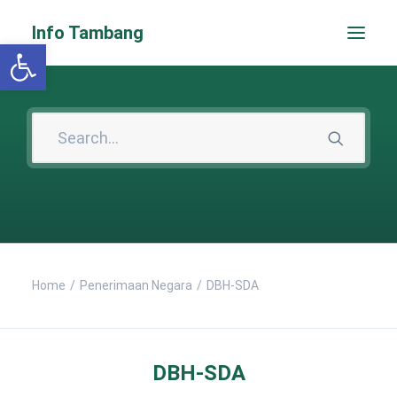
Info Tambang
Open toolbar
Home
Penerimaan Negara
DBH-SDA
PENGADUAN CEPAT
DBH-SDA
Search