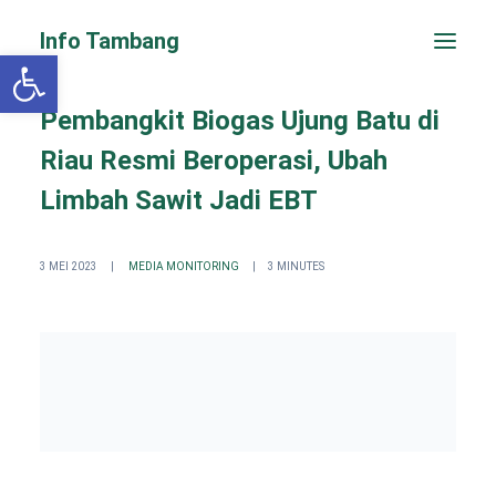
Info Tambang
Open toolbar
Pembangkit Biogas Ujung Batu di
Riau Resmi Beroperasi, Ubah
Limbah Sawit Jadi EBT
3 MEI 2023
|
MEDIA MONITORING
|
3 MINUTES
PENGADUAN CEPAT
Search