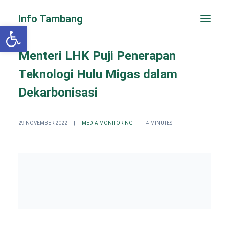
Info Tambang
Open toolbar
Menteri LHK Puji Penerapan
Teknologi Hulu Migas dalam
Dekarbonisasi
29 NOVEMBER 2022
|
MEDIA MONITORING
|
4 MINUTES
PENGADUAN CEPAT
Search