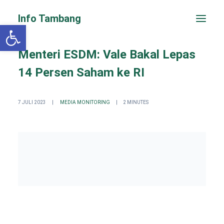
Info Tambang
Open toolbar
Menteri ESDM: Vale Bakal Lepas
14 Persen Saham ke RI
7 JULI 2023
|
MEDIA MONITORING
|
2 MINUTES
PENGADUAN CEPAT
Search