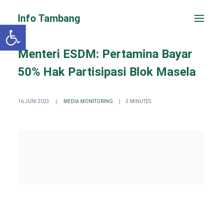
Info Tambang
Open toolbar
Menteri ESDM: Pertamina Bayar
50% Hak Partisipasi Blok Masela
16 JUNI 2023
|
MEDIA MONITORING
|
3 MINUTES
PENGADUAN CEPAT
Search