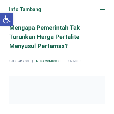
Info Tambang
Open toolbar
Mengapa Pemerintah Tak
Turunkan Harga Pertalite
Menyusul Pertamax?
3 JANUARI 2023
|
MEDIA MONITORING
|
3 MINUTES
PENGADUAN CEPAT
Search