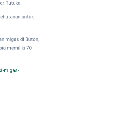
jar Tutuka.
Kehutanan untuk
n migas di Buton,
sia memiliki 70
si-migas-