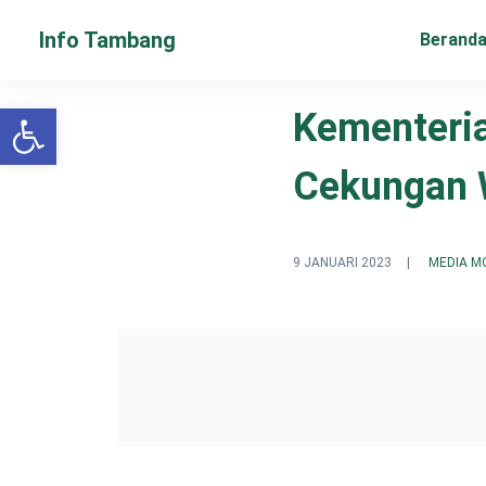
Info Tambang
Berand
Open toolbar
Kementeri
Cekungan 
9 JANUARI 2023
|
MEDIA M