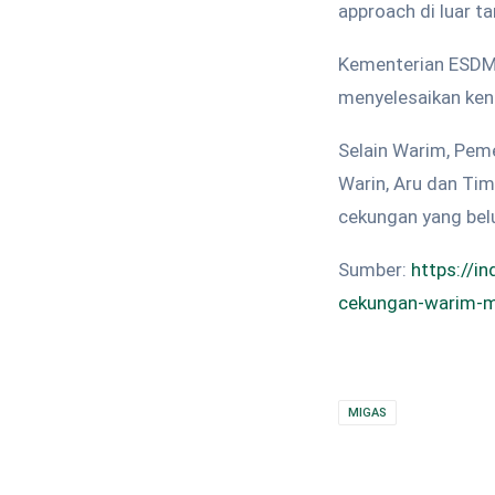
approach di luar ta
Kementerian ESDM 
menyelesaikan kend
Selain Warim, Pem
Warin, Aru dan Timo
cekungan yang bel
Sumber:
https://i
cekungan-warim-me
MIGAS