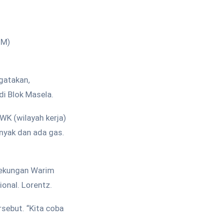
DM)
gatakan,
i Blok Masela.
WK (wilayah kerja)
inyak dan ada gas.
Cekungan Warim
onal. Lorentz.
sebut. “Kita coba