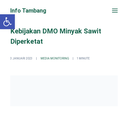
Info Tambang
Open toolbar
Kebijakan DMO Minyak Sawit
Diperketat
3 JANUARI 2023
|
MEDIA MONITORING
|
1 MINUTE
PENGADUAN CEPAT
Search