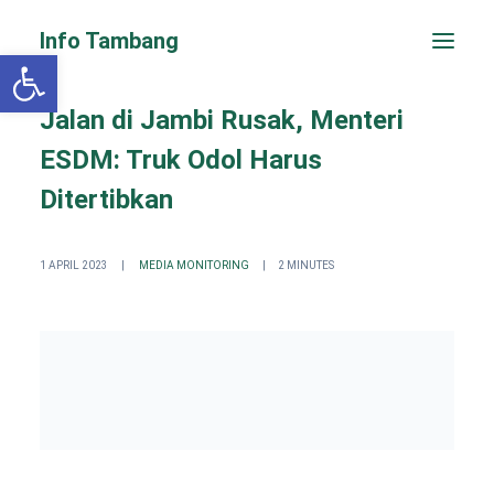
Info Tambang
Open toolbar
Jalan di Jambi Rusak, Menteri
ESDM: Truk Odol Harus
Ditertibkan
1 APRIL 2023
|
MEDIA MONITORING
|
2 MINUTES
PENGADUAN CEPAT
Search