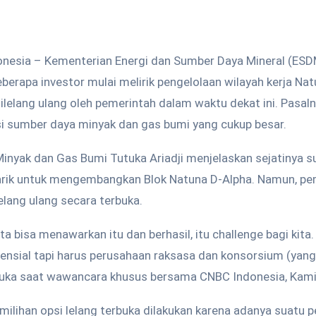
onesia – Kementerian Energi dan Sumber Daya Mineral (ESD
rapa investor mulai melirik pengelolaan wilayah kerja Na
ilelang ulang oleh pemerintah dalam waktu dekat ini. Pasaln
 sumber daya minyak dan gas bumi yang cukup besar.
Minyak dan Gas Bumi Tutuka Ariadji menjelaskan sejatinya 
tarik untuk mengembangkan Blok Natuna D-Alpha. Namun, pem
lang ulang secara terbuka.
a bisa menawarkan itu dan berhasil, itu challenge bagi kita.
otensial tapi harus perusahaan raksasa dan konsorsium (ya
utuka saat wawancara khusus bersama CNBC Indonesia, Kam
ilihan opsi lelang terbuka dilakukan karena adanya suatu 