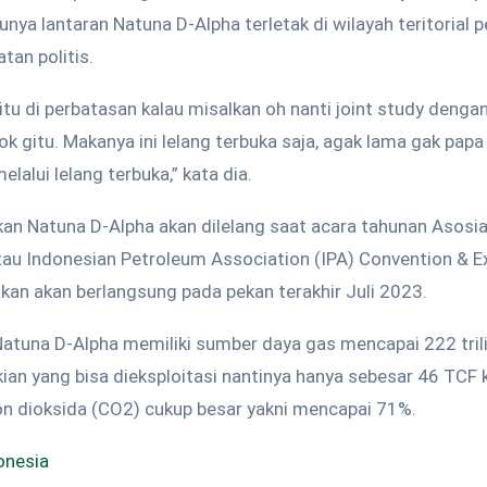
tunya lantaran Natuna D-Alpha terletak di wilayah teritorial
tan politis.
n itu di perbatasan kalau misalkan oh nanti joint study deng
ok gitu. Makanya ini lelang terbuka saja, agak lama gak papa t
melalui lelang terbuka,” kata dia.
n Natuna D-Alpha akan dilelang saat acara tahunan Asosi
au Indonesian Petroleum Association (IPA) Convention & Ex
kan akan berlangsung pada pekan terakhir Juli 2023.
 Natuna D-Alpha memiliki sumber daya gas mencapai 222 trili
ian yang bisa dieksploitasi nantinya hanya sebesar 46 TCF 
 dioksida (CO2) cukup besar yakni mencapai 71%.
onesia