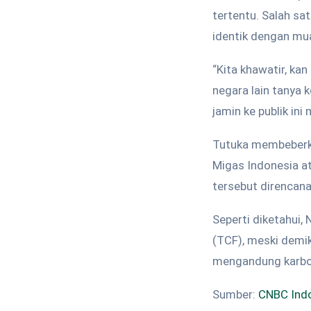
tertentu. Salah sa
identik dengan mua
“Kita khawatir, ka
negara lain tanya k
jamin ke publik ini 
Tutuka membeberka
Migas Indonesia at
tersebut direncana
Seperti diketahui,
(TCF), meski demik
mengandung karbon
Sumber:
CNBC Ind