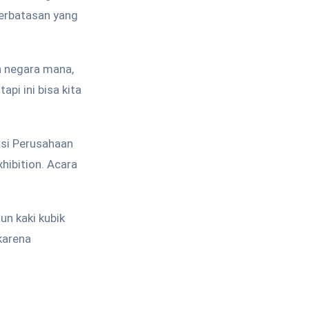
 perbatasan yang
an negara mana,
api ini bisa kita
asi Perusahaan
hibition. Acara
un kaki kubik
karena