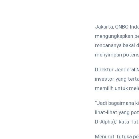
Jakarta, CNBC Ind
mengungkapkan bebe
rencananya bakal d
menyimpan potensi
Direktur Jenderal 
investor yang ter
memilih untuk mele
“Jadi bagaimana kit
lihat-lihat yang p
D-Alpha),” kata T
Menurut Tutuka pem