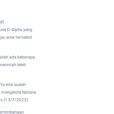
M)
tuna D-Alpha yang
ya, area tersebut
sudah ada beberapa
erintah lebih
 Ya kita sudah
ng mengelola Natuna
is (13/7/2023).
pertimbangan