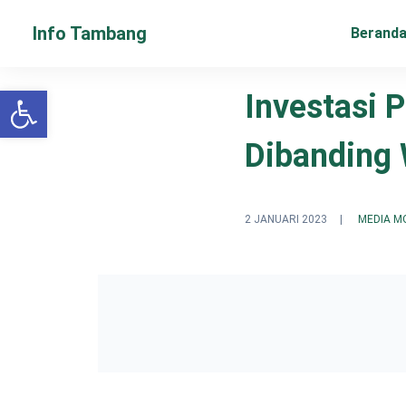
Info Tambang
Berand
Open toolbar
Investasi 
Dibanding
2 JANUARI 2023
|
MEDIA M