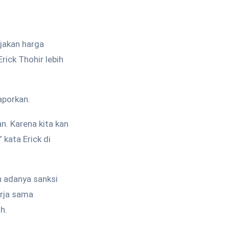
jakan harga
ick Thohir lebih
aporkan.
n. Karena kita kan
 kata Erick di
n adanya sanksi
erja sama
h.