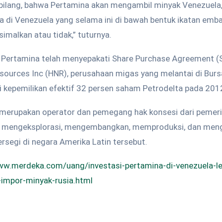
 dibilang, bahwa Pertamina akan mengambil minyak Venezuela
a di Venezuela yang selama ini di bawah bentuk ikatan em
ksimalkan atau tidak,” tuturnya.
, Pertamina telah menyepakati Share Purchase Agreement 
esources Inc (HNR), perusahaan migas yang melantai di Bur
i kepemilikan efektif 32 persen saham Petrodelta pada 201
i merupakan operator dan pemegang hak konsesi dari pemer
 mengeksplorasi, mengembangkan, memproduksi, dan meng
rsegi di negara Amerika Latin tersebut.
ww.merdeka.com/uang/investasi-pertamina-di-venezuela-le
impor-minyak-rusia.html