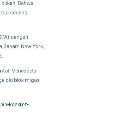
, bukan. Bahwa
bargo sedang
(SPA) dengan
sa Saham New York,
2.
intah Venezuela
elola blok migas
bih-konkret-