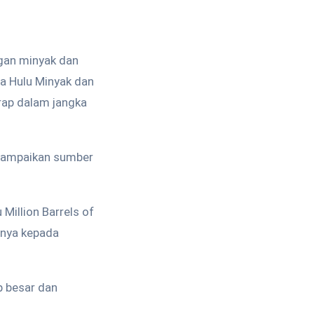
gan minyak dan
ha Hulu Minyak dan
rap dalam jangka
yampaikan sumber
Million Barrels of
snya kepada
p besar dan