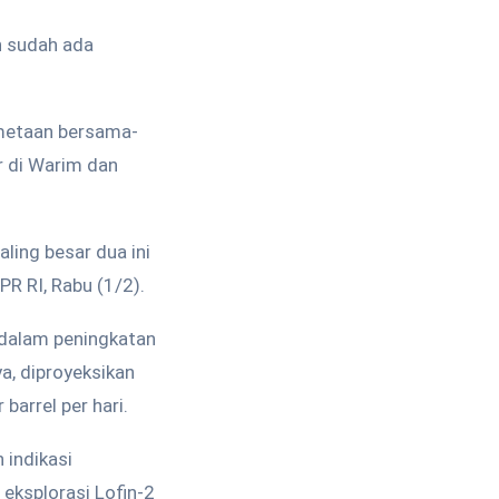
n sudah ada
emetaan bersama-
r di Warim dan
ling besar dua ini
R RI, Rabu (1/2).
 dalam peningkatan
a, diproyeksikan
barrel per hari.
 indikasi
 eksplorasi Lofin-2