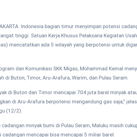
AKARTA. Indonesia bagian timur menyimpan potensi cadan
angat tinggi. Satuan Kerja Khusus Pelaksana Kegiatan Usa
as) mencatatkan ada 5 wilayah yang berpotensi untuk diga
i Program dan Komunikasi SKK Migas, Mohammad Kemal men
ah di Buton, Timor, Aru-Arafura, Warim, dan Pulau Seram.
yak di Buton dan Timor mencapai 704 juta barel minyak atau 
gkan di Aru-Arafura berpotensi mengandung gas saja,” jela
gu (12/2).
 cadangan minyak bumi di Pulau Seram, Maluku masih cuku
i cadangan mencapai bisa mencapai 5 miliar barel.