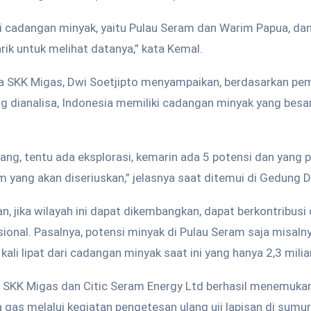
si cadangan minyak, yaitu Pulau Seram dan Warim Papua, da
arik untuk melihat datanya,” kata Kemal.
a SKK Migas, Dwi Soetjipto menyampaikan, berdasarkan p
g dianalisa, Indonesia memiliki cadangan minyak yang besa
ang, tentu ada eksplorasi, kemarin ada 5 potensi dan yang pa
 yang akan diseriuskan,” jelasnya saat ditemui di Gedung DP
 jika wilayah ini dapat dikembangkan, dapat berkontribusi
ional. Pasalnya, potensi minyak di Pulau Seram saja misalny
ali lipat dari cadangan minyak saat ini yang hanya 2,3 miliar 
, SKK Migas dan Citic Seram Energy Ltd berhasil menemukan
 gas melalui kegiatan pengetesan ulang uji lapisan di sumur