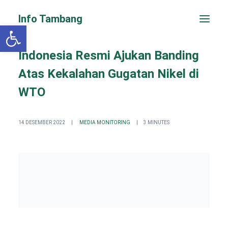
Info Tambang
Open toolbar
Indonesia Resmi Ajukan Banding
Atas Kekalahan Gugatan Nikel di
WTO
14 DESEMBER 2022
|
MEDIA MONITORING
|
3 MINUTES
PENGADUAN CEPAT
Search