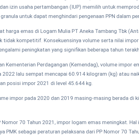
) dan izin usaha pertambangan (IUP) memilih untuk memprod
ranula untuk dapat menghindari pengenaan PPN dalam pen
at harga emas di Logam Mulia PT Aneka Tambang Tbk (Anta
 tidak kompetitif. Konsekuensinya volume serta nilai imp
ngalami peningkatan yang signifikan beberapa tahun terakhi
tan Kementerian Perdagangan (Kemendag), volume impor e
2022 lalu sempat mencapai 60.914 kilogram (kg) atau naik 
n posisi impor 2021 di level 45.644 kg.
lume impor pada 2020 dan 2019 masing-masing berada di k
P Nomor 70 Tahun 2021, impor logam emas meningkat. Hal in
ya PMK sebagai peraturan pelaksana dari PP Nomor 70 Tah