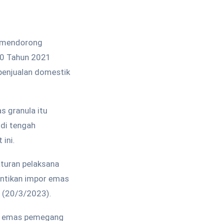
) mendorong
 70 Tahun 2021
penjualan domestik
s granula itu
di tengah
ini.
aturan pelaksana
entikan impor emas
n (20/3/2023).
ng emas pemegang