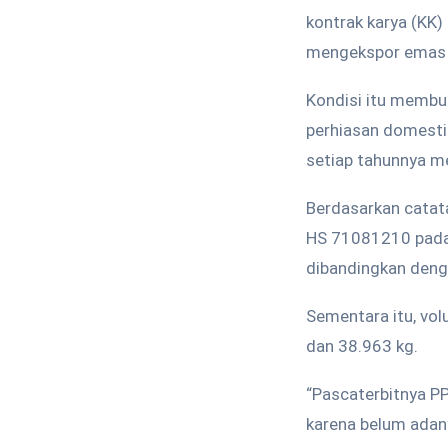
kontrak karya (KK
mengekspor emas g
Kondisi itu membu
perhiasan domestik
setiap tahunnya me
Berdasarkan cata
HS 71081210 pada 
dibandingkan denga
Sementara itu, vo
dan 38.963 kg.
“Pascaterbitnya P
karena belum adan