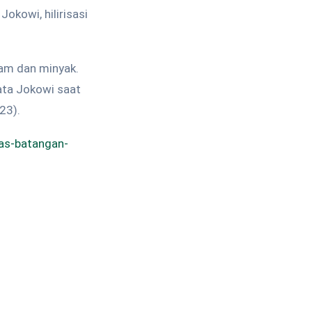
okowi, hilirisasi
alam dan minyak.
kata Jokowi saat
23).
as-batangan-