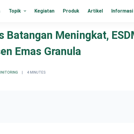
a
Topik
Kegiatan
Produk
Artikel
Informasi
s Batangan Meningkat, ESD
sen Emas Granula
ONITORING
|
4 MINUTES