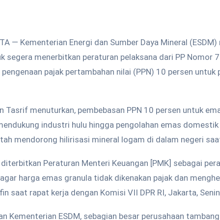
TA — Kementerian Energi dan Sumber Daya Mineral (ESDM
tuk segera menerbitkan peraturan pelaksana dari PP Nomor
pengenaan pajak pertambahan nilai (PPN) 10 persen untuk 
in Tasrif menuturkan, pembebasan PPN 10 persen untuk ema
mendukung industri hulu hingga pengolahan emas domestik 
h mendorong hilirisasi mineral logam di dalam negeri saat 
 diterbitkan Peraturan Menteri Keuangan [PMK] sebagai per
agar harga emas granula tidak dikenakan pajak dan mengh
fin saat rapat kerja dengan Komisi VII DPR RI, Jakarta, Seni
tan Kementerian ESDM, sebagian besar perusahaan tamba