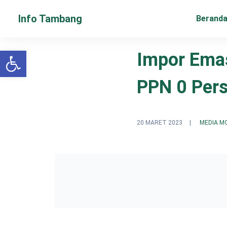
Info Tambang
Berand
Open toolbar
Impor Ema
PPN 0 Per
20 MARET 2023
|
MEDIA M