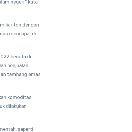
lam negeri,” kata
 miliar ton dengan
emas mencapai di
2022 berada di
dan penjualan
haan tambang emas
skan komoditas
uk dilakukan
mentah, seperti