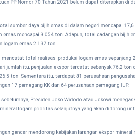
tuan PP Nomor 70 Tahun 2021 belum dapat diterapkan di da
 total sumber daya bijih emas di dalam negeri mencapai 17,6
 emas mencapai 9.054 ton. Adapun, total cadangan bijih 
an logam emas 2.137 ton.
mencatat total realisasi produksi logam emas sepanjang 
ari jumlah itu, penjualan ekspor tercatat sebanyak 76,2 ton 
26,5 ton. Sementara itu, terdapat 81 perusahaan pengusa
engan 17 pemegang KK dan 64 perusahaan pemegang IUP.
an sebelumnya, Presiden Joko Widodo atau Jokowi menega
mineral logam prioritas selanjutnya yang akan didorong unt
ngan gencar mendorong kebijakan larangan ekspor mineral 