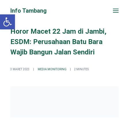
Info Tambang
Open toolbar
Horor Macet 22 Jam di Jambi,
ESDM: Perusahaan Batu Bara
Wajib Bangun Jalan Sendiri
3 MARET 2023
|
MEDIA MONITORING
|
2 MINUTES
PENGADUAN CEPAT
Search