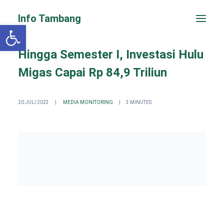
Info Tambang
Open toolbar
Hingga Semester I, Investasi Hulu
Migas Capai Rp 84,9 Triliun
20 JULI 2023
|
MEDIA MONITORING
|
3 MINUTES
PENGADUAN CEPAT
Search