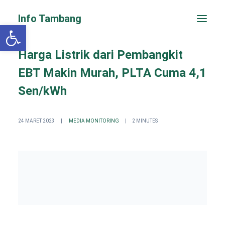
Info Tambang
Open toolbar
Harga Listrik dari Pembangkit
EBT Makin Murah, PLTA Cuma 4,1
Sen/kWh
24 MARET 2023
|
MEDIA MONITORING
|
2 MINUTES
PENGADUAN CEPAT
Search