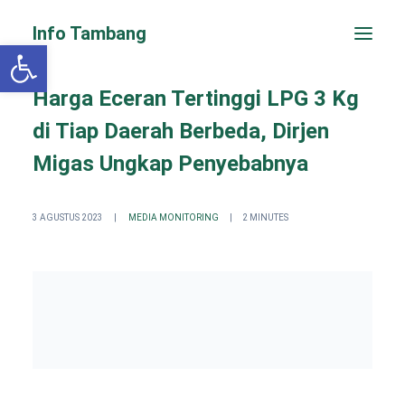
Info Tambang
Open toolbar
Harga Eceran Tertinggi LPG 3 Kg
di Tiap Daerah Berbeda, Dirjen
Migas Ungkap Penyebabnya
3 AGUSTUS 2023
|
MEDIA MONITORING
|
2 MINUTES
PENGADUAN CEPAT
Search