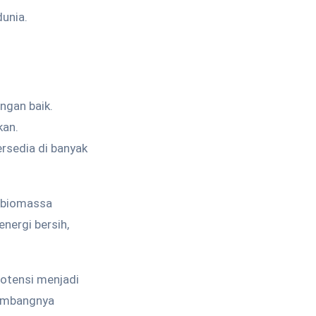
dunia.
ngan baik.
kan.
rsedia di banyak
i biomassa
nergi bersih,
potensi menjadi
kembangnya