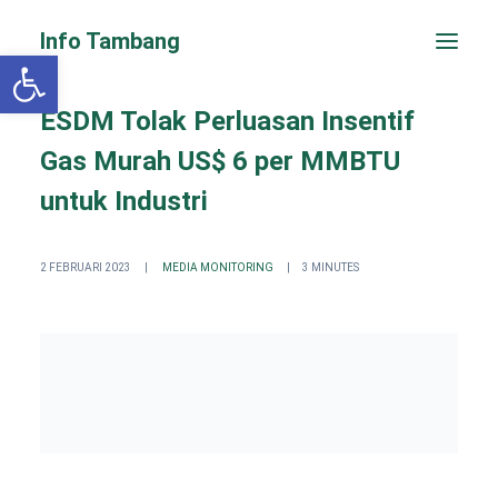
Info Tambang
Open toolbar
ESDM Tolak Perluasan Insentif
Gas Murah US$ 6 per MMBTU
untuk Industri
2 FEBRUARI 2023
|
MEDIA MONITORING
|
3 MINUTES
PENGADUAN CEPAT
Search