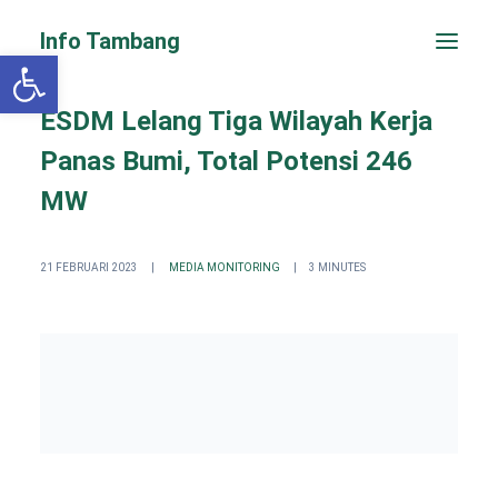
Info Tambang
Open toolbar
ESDM Lelang Tiga Wilayah Kerja
Panas Bumi, Total Potensi 246
MW
21 FEBRUARI 2023
|
MEDIA MONITORING
|
3 MINUTES
PENGADUAN CEPAT
Search