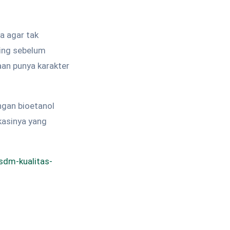
a agar tak
ting sebelum
aan punya karakter
ngan bioetanol
kasinya yang
sdm-kualitas-