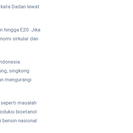
 kata Dadan lewat
 hingga E20. Jika
onomi sirkular dan
Indonesia.
ung, singkong
dan mengurangi
 seperti masalah
roduksi bioetanol
i bensin nasional.