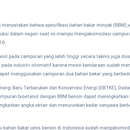
menyatakan bahwa spesifikasi bahan bakar minyak (BBM) je
duksi dalam negeri saat ini mampu mengakomodasi campura
10.
ol pada campuran yang lebih tinggi secara teknis juga dis
 pada industri otomatif karena mesin kendaraan sudah me
 dapat menggunakan campuran dua bahan bakar yang berbed
Energi Baru Terbarukan dan Konservasi Energi (EBTKE), Dada
puran bioetanol dengan BBM bensin dapat meningkatkan k
ningkatkan angka oktan dan menurunkan kadar senyawa ber
kasi bahan bakar jenis bensin di Indonesia sudah mengakom