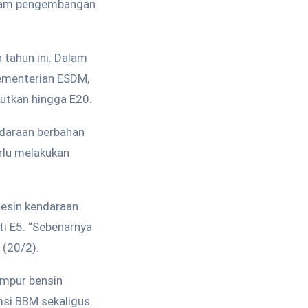
dalam pengembangan
tahun ini. Dalam
Kementerian ESDM,
jutkan hingga E20.
ndaraan berbahan
erlu melakukan
esin kendaraan
i E5. “Sebenarnya
 (20/2).
mpur bensin
msi BBM sekaligus