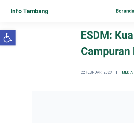
Info Tambang
Berand
Open toolbar
ESDM: Kua
Campuran B
22 FEBRUARI 2023
|
MEDIA