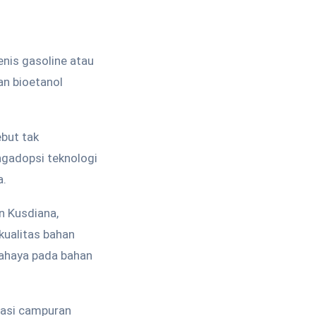
nis gasoline atau
n bioetanol
ebut tak
ngadopsi teknologi
a.
n Kusdiana,
ualitas bahan
bahaya pada bahan
odasi campuran