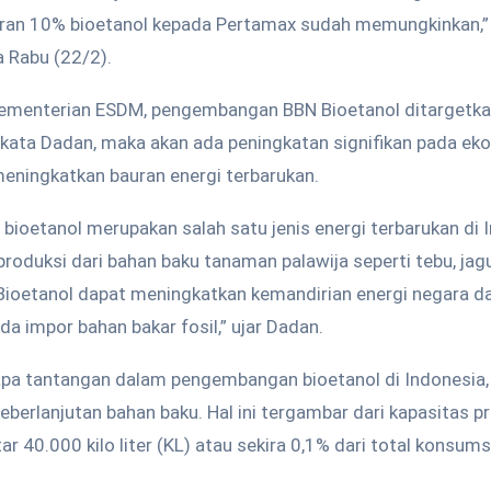
ran 10% bioetanol kepada Pertamax sudah memungkinkan,”
 Rabu (22/2).
Kementerian ESDM, pengembangan BBN Bioetanol ditargetkan
i, kata Dadan, maka akan ada peningkatan signifikan pada ek
meningkatkan bauran energi terbarukan.
 bioetanol merupakan salah satu jenis energi terbarukan di 
produksi dari bahan baku tanaman palawija seperti tebu, jag
Bioetanol dapat meningkatkan kemandirian energi negara 
a impor bahan bakar fosil,” ujar Dadan.
pa tantangan dalam pengembangan bioetanol di Indonesia,
eberlanjutan bahan baku. Hal ini tergambar dari kapasitas p
tar 40.000 kilo liter (KL) atau sekira 0,1% dari total konsums