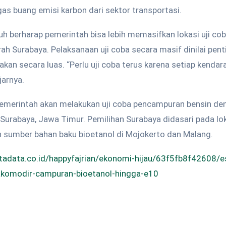
s buang emisi karbon dari sektor transportasi.
uh berharap pemerintah bisa lebih memasifkan lokasi uji cob
ah Surabaya. Pelaksanaan uji coba secara masif dinilai pen
akan secara luas. “Perlu uji coba terus karena setiap kendar
jarnya.
 pemerintah akan melakukan uji coba pencampuran bensin de
 Surabaya, Jawa Timur. Pemilihan Surabaya didasari pada lo
 sumber bahan baku bioetanol di Mojokerto dan Malang.
atadata.co.id/happyfajrian/ekonomi-hijau/63f5fb8f42608/e
akomodir-campuran-bioetanol-hingga-e10