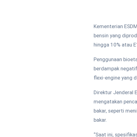
Kementerian ESDM 
bensin yang dipro
hingga 10% atau E
Penggunaan bioetan
berdampak negatif
flexi-engine yang
Direktur Jenderal 
mengatakan pencam
bakar, seperti me
bakar.
“Saat ini, spesifi