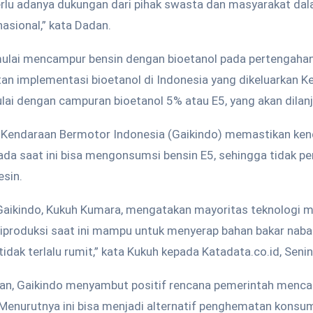
 perlu adanya dukungan dari pihak swasta dan masyarakat 
nasional,” kata Dadan.
ulai mencampur bensin dengan bioetanol pada pertengahan 
tan implementasi bioetanol di Indonesia yang dikeluarkan 
ai dengan campuran bioetanol 5% atau E5, yang akan dilan
 Kendaraan Bermotor Indonesia (Gaikindo) memastikan ke
ada saat ini bisa mengonsumsi bensin E5, sehingga tidak p
esin.
aikindo, Kukuh Kumara, mengatakan mayoritas teknologi m
iproduksi saat ini mampu untuk menyerap bahan bakar nabat
 tidak terlalu rumit,” kata Kukuh kepada Katadata.co.id, Senin
n, Gaikindo menyambut positif rencana pemerintah menca
 Menurutnya ini bisa menjadi alternatif penghematan konsu