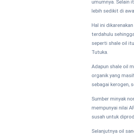
umumnya. Selain i
lebih sedikit di 
Hal ini dikarenaka
terdahulu sehingga
seperti shale oil i
Tutuka.
Adapun shale oil 
organik yang masi
sebagai kerogen, 
Sumber minyak non-
mempunyai nilai AP
susah untuk diprod
Selanjutnya oil sa