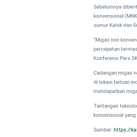
Sebelumnya diberi
konvensional (MNK
sumur Kelok dan Su
“Migas non konven
percepatan termas
Konferensi Pers SK
Cadangan migas non
di lokasi batuan i
mendapatkan migas
Tantangan teknolog
konvensional yang 
Sumber:
https://k