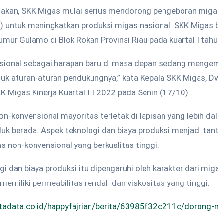
takan, SKK Migas mulai serius mendorong pengeboran miga
) untuk meningkatkan produksi migas nasional. SKK Migas 
mur Gulamo di Blok Rokan Provinsi Riau pada kuartal I tah
sional sebagai harapan baru di masa depan sedang menge
uk aturan-aturan pendukungnya,” kata Kepala SKK Migas, Dw
K Migas Kinerja Kuartal III 2022 pada Senin (17/10).
-konvensional mayoritas terletak di lapisan yang lebih d
nduk berada. Aspek teknologi dan biaya produksi menjadi ta
 non-konvensional yang berkualitas tinggi.
i dan biaya produksi itu dipengaruhi oleh karakter dari mig
memiliki permeabilitas rendah dan viskositas yang tinggi.
atadata.co.id/happyfajrian/berita/63985f32c211c/dorong-