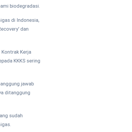
lami biodegradasi.
gas di Indonesia,
Recovery’ dan
 Kontrak Kerja
epada KKKS sering
 tanggung jawab
ya ditanggung
yang sudah
igas.