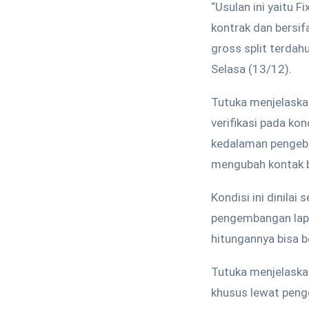
“Usulan ini yaitu F
kontrak dan bersif
gross split terdah
Selasa (13/12).
Tutuka menjelaska
verifikasi pada ko
kedalaman pengebo
mengubah kontak ba
Kondisi ini dinila
pengembangan lapan
hitungannya bisa be
Tutuka menjelaska
khusus lewat peng