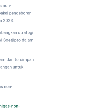
s non-
bakal pengeboran
un 2023.
mbangkan strategi
i Soetjipto dalam
alam dan tersimpan
ntangan untuk
as non-
migas-non-