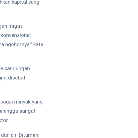
kan kapital yang
ngan migas
-konvensional
ara ngebornya,” kata
upa kandungan
ang disebut
ebagai minyak yang
sehingga sangat
tor.
 dan air. Bitumen