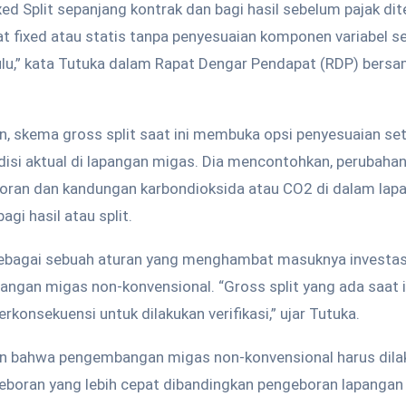
ixed Split sepanjang kontrak dan bagi hasil sebelum pajak di
at fixed atau statis tanpa penyesuaian komponen variabel 
ulu,” kata Tutuka dalam Rapat Dengar Pendapat (RDP) bersa
n, skema gross split saat ini membuka opsi penyesuaian se
ndisi aktual di lapangan migas. Dia mencontohkan, perubaha
ran dan kandungan karbondioksida atau CO2 di dalam lap
gi hasil atau split.
i sebagai sebuah aturan yang menghambat masuknya investas
gan migas non-konvensional. “Gross split yang ada saat i
rkonsekuensi untuk dilakukan verifikasi,” ujar Tutuka.
n bahwa pengembangan migas non-konvensional harus dila
eboran yang lebih cepat dibandingkan pengeboran lapanga