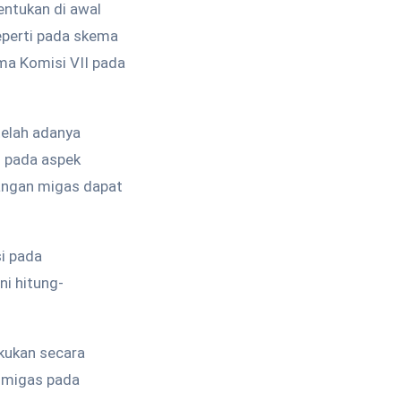
tentukan di awal
seperti pada skema
ma Komisi VII pada
telah adanya
n pada aspek
angan migas dapat
i pada
ni hitung-
kukan secara
n migas pada