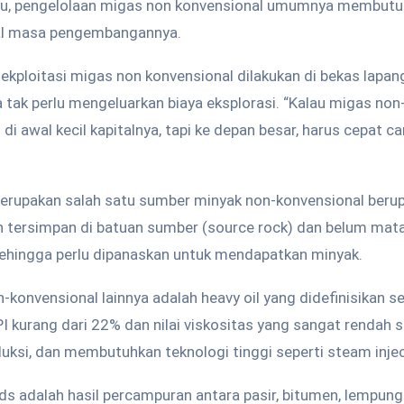
tu, pengelolaan migas non konvensional umumnya membutuh
awal masa pengembangannya.
n ekploitasi migas non konvensional dilakukan di bekas lapa
 tak perlu mengeluarkan biaya eksplorasi. “Kalau migas non
tu di awal kecil kapitalnya, tapi ke depan besar, harus cepat c
merupakan salah satu sumber minyak non-konvensional ber
h tersimpan di batuan sumber (source rock) dan belum mat
sehingga perlu dipanaskan untuk mendapatkan minyak.
konvensional lainnya adalah heavy oil yang didefinisikan s
I kurang dari 22% dan nilai viskositas yang sangat rendah 
uksi, dan membutuhkan teknologi tinggi seperti steam injec
nds adalah hasil percampuran antara pasir, bitumen, lempung