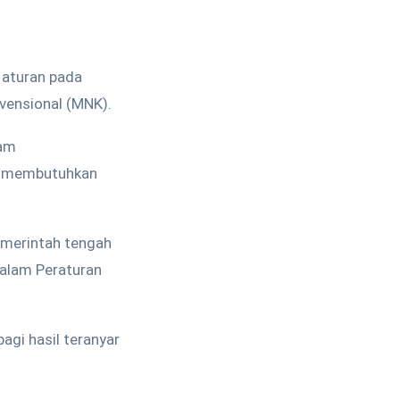
 aturan pada
vensional (MNK).
lam
a membutuhkan
emerintah tengah
dalam Peraturan
gi hasil teranyar