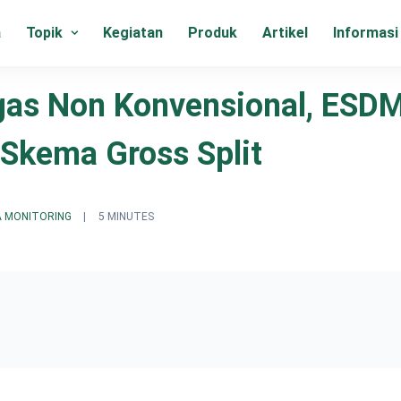
a
Topik
Kegiatan
Produk
Artikel
Informasi
gas Non Konvensional, ESD
 Skema Gross Split
A MONITORING
|
5 MINUTES