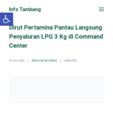
Info Tambang
Open toolbar
Dirut Pertamina Pantau Langsung
Penyaluran LPG 3 Kg di Command
Center
29 JULI 2023
|
MEDIA MONITORING
|
3 MINUTES
PENGADUAN CEPAT
Search