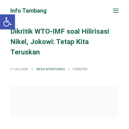
Info Tambang
Open toolbar
Dikritik WTO-IMF soal Hilirisasi
Nikel, Jokowi: Tetap Kita
Teruskan
31 JULI 2023
|
MEDIA MONITORING
|
3 MINUTES
PENGADUAN CEPAT
Search