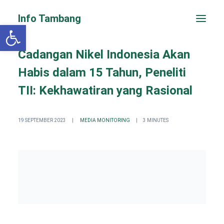
Info Tambang
Open toolbar
Cadangan Nikel Indonesia Akan
Habis dalam 15 Tahun, Peneliti
TII: Kekhawatiran yang Rasional
19 SEPTEMBER 2023
|
MEDIA MONITORING
|
3 MINUTES
PENGADUAN CEPAT
Search