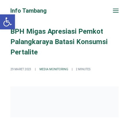
Info Tambang
Open toolbar
BPH Migas Apresiasi Pemkot
Palangkaraya Batasi Konsumsi
Pertalite
29 MARET 2023
|
MEDIA MONITORING
|
2 MINUTES
PENGADUAN CEPAT
Search