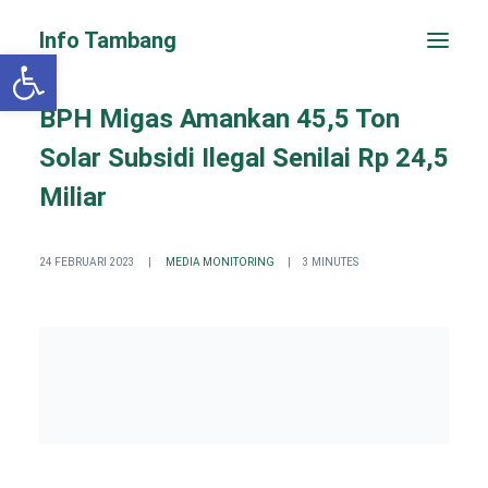
Info Tambang
Open toolbar
BPH Migas Amankan 45,5 Ton
Solar Subsidi Ilegal Senilai Rp 24,5
Miliar
24 FEBRUARI 2023
|
MEDIA MONITORING
|
3 MINUTES
PENGADUAN CEPAT
Search