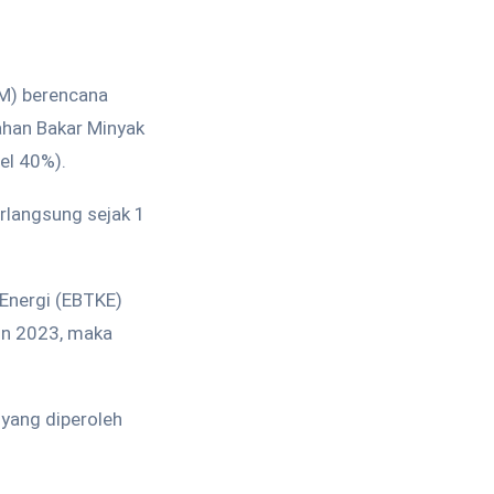
DM) berencana
han Bakar Minyak
el 40%).
erlangsung sejak 1
 Energi (EBTKE)
un 2023, maka
yang diperoleh