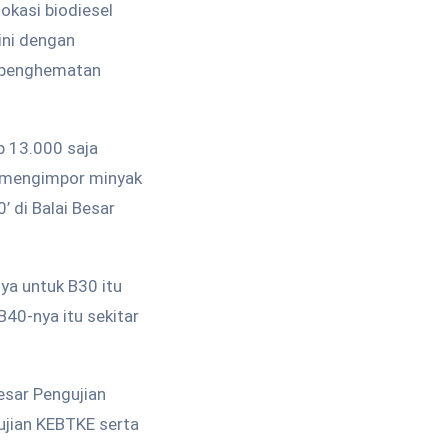
okasi biodiesel
 ini dengan
da penghematan
p 13.000 saja
dak mengimpor minyak
’ di Balai Besar
ya untuk B30 itu
 B40-nya itu sekitar
Besar Pengujian
ujian KEBTKE serta