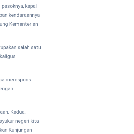
 pasoknya, kapal
iapan kendaraannya
edung Kementerian
rupakan salah satu
kaligus
bisa merespons
dengan
aan. Kedua,
syukur negeri kita
ukan Kunjungan