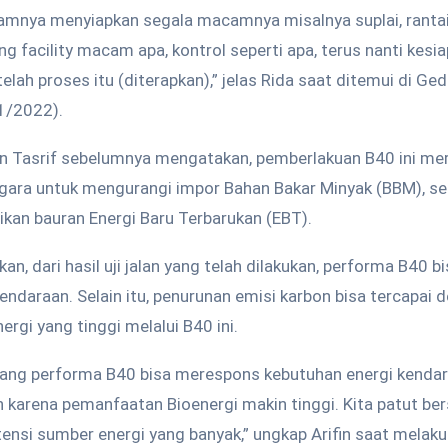
lamnya menyiapkan segala macamnya misalnya suplai, rantai
g facility macam apa, kontrol seperti apa, terus nanti kes
lah proses itu (diterapkan),” jelas Rida saat ditemui di G
1/2022).
in Tasrif sebelumnya mengatakan, pemberlakuan B40 ini me
egara untuk mengurangi impor Bahan Bakar Minyak (BBM), se
an bauran Energi Baru Terbarukan (EBT).
an, dari hasil uji jalan yang telah dilakukan, performa B40 
endaraan. Selain itu, penurunan emisi karbon bisa tercapai 
rgi yang tinggi melalui B40 ini.
ang performa B40 bisa merespons kebutuhan energi kendar
n karena pemanfaatan Bioenergi makin tinggi. Kita patut ber
ensi sumber energi yang banyak,” ungkap Arifin saat melak