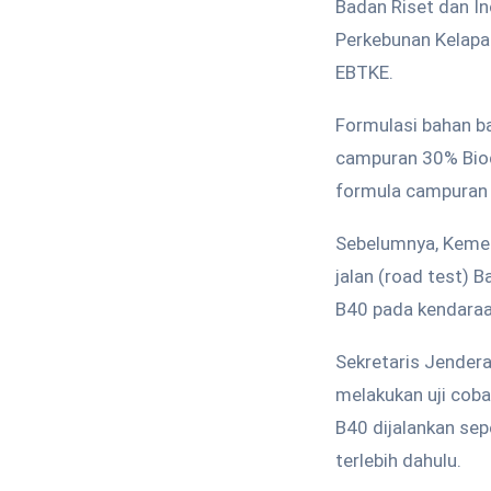
Badan Riset dan In
Perkebunan Kelapa
EBTKE.
Formulasi bahan b
campuran 30% Biod
formula campuran 
Sebelumnya, Kemen
jalan (road test) 
B40 pada kendaraa
Sekretaris Jender
melakukan uji cob
B40 dijalankan sep
terlebih dahulu.