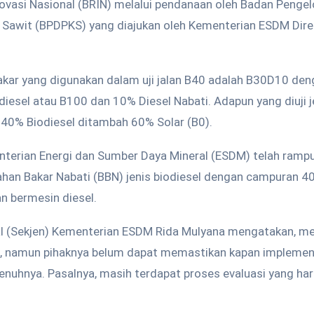
ovasi Nasional (BRIN) melalui pendanaan oleh Badan Penge
 Sawit (BPDPKS) yang diajukan oleh Kementerian ESDM Dire
akar yang digunakan dalam uji jalan B40 adalah B30D10 de
iesel atau B100 dan 10% Diesel Nabati. Adapun yang diuji 
40% Biodiesel ditambah 60% Solar (B0).
terian Energi dan Sumber Daya Mineral (ESDM) telah rampu
Bahan Bakar Nabati (BBN) jenis biodiesel dengan campuran 4
n bermesin diesel.
al (Sekjen) Kementerian ESDM Rida Mulyana mengatakan, me
a, namun pihaknya belum dapat memastikan kapan implemen
enuhnya. Pasalnya, masih terdapat proses evaluasi yang har