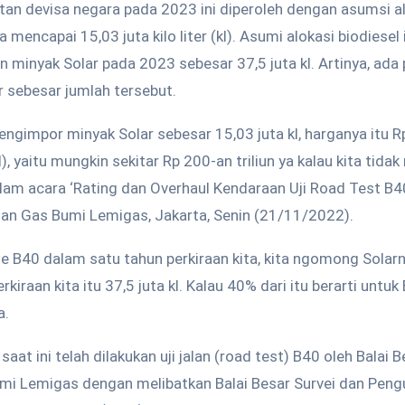
an devisa negara pada 2023 ini diperoleh dengan asumsi al
mencapai 15,03 juta kilo liter (kl). Asumi alokasi biodiesel
n minyak Solar pada 2023 sebesar 37,5 juta kl. Artinya, a
 sebesar jumlah tersebut.
mengimpor minyak Solar sebesar 15,03 juta kl, harganya itu R
kl), yaitu mungkin sekitar Rp 200-an triliun ya kalau kita ti
alam acara ‘Rating dan Overhaul Kendaraan Uji Road Test B40
dan Gas Bumi Lemigas, Jakarta, Senin (21/11/2022).
me B40 dalam satu tahun perkiraan kita, kita ngomong Solarn
kiraan kita itu 37,5 juta kl. Kalau 40% dari itu berarti untuk
a.
saat ini telah dilakukan uji jalan (road test) B40 oleh Balai 
mi Lemigas dengan melibatkan Balai Besar Survei dan Peng