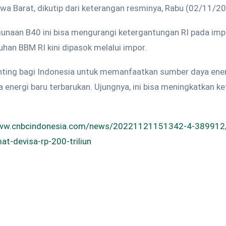
awa Barat, dikutip dari keterangan resminya, Rabu (02/11/20
unaan B40 ini bisa mengurangi ketergantungan RI pada impor
uhan BBM RI kini dipasok melalui impor.
enting bagi Indonesia untuk memanfaatkan sumber daya ener
a energi baru terbarukan. Ujungnya, ini bisa meningkatkan k
www.cnbcindonesia.com/news/20221121151342-4-389912/
mat-devisa-rp-200-triliun