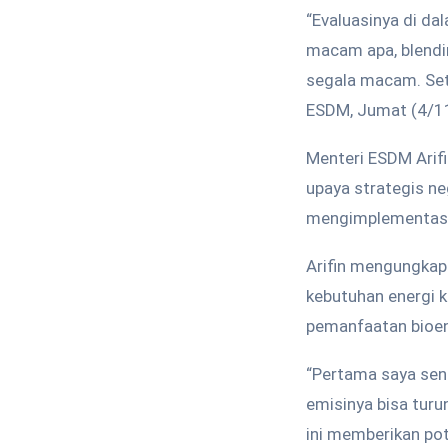
“Evaluasinya di da
macam apa, blendin
segala macam. Sete
ESDM, Jumat (4/1
Menteri ESDM Arif
upaya strategis n
mengimplementasik
Arifin mengungkapk
kebutuhan energi k
pemanfaatan bioene
“Pertama saya sen
emisinya bisa turu
ini memberikan pot