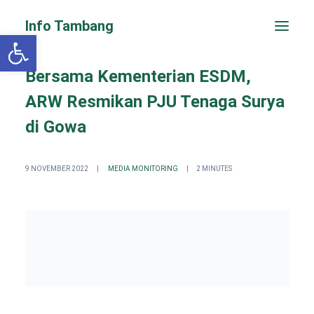
Info Tambang
Open toolbar
Bersama Kementerian ESDM,
ARW Resmikan PJU Tenaga Surya
di Gowa
9 NOVEMBER 2022
|
MEDIA MONITORING
|
2 MINUTES
PENGADUAN CEPAT
Search