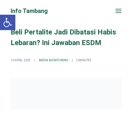
Info Tambang
Open toolbar
Beli Pertalite Jadi Dibatasi Habis
Lebaran? Ini Jawaban ESDM
10 APRIL 2023
|
MEDIA MONITORING
|
2 MINUTES
PENGADUAN CEPAT
Search