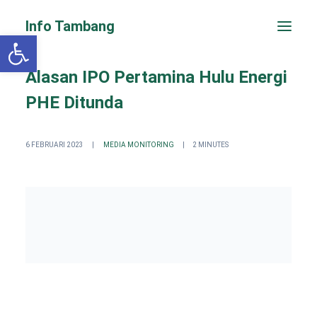
Info Tambang
Open toolbar
Alasan IPO Pertamina Hulu Energi
PHE Ditunda
6 FEBRUARI 2023
|
MEDIA MONITORING
|
2 MINUTES
PENGADUAN CEPAT
Search