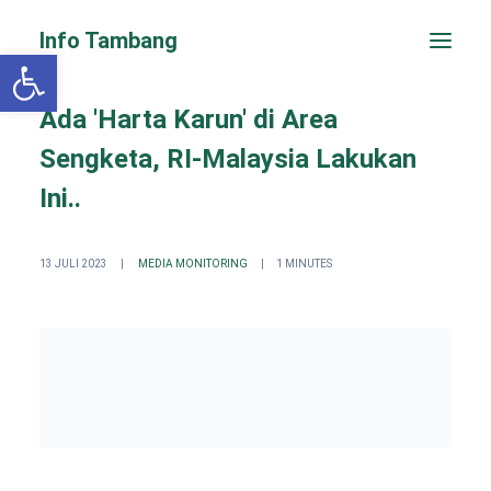
Info Tambang
Open toolbar
Ada 'Harta Karun' di Area
Sengketa, RI-Malaysia Lakukan
Ini..
13 JULI 2023
|
MEDIA MONITORING
|
1 MINUTES
PENGADUAN CEPAT
Search